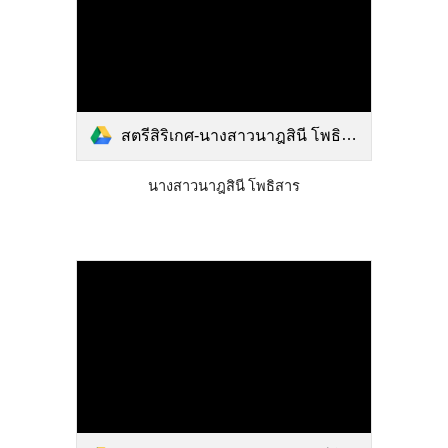
สตรีสิริเกศ-นางสาวนาฎสินี โพธิสาร.pdf
นางสาวนาฎสินี โพธิสาร