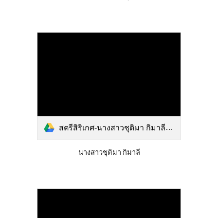
สตรีสิริเกศ-นางสาวชุติมา กิมาลี.pdf
นางสาวชุติมา กิมาลี