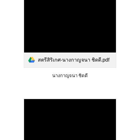
สตรีสิริเกศ-นางกาญจนา ชิดดี.pdf
นางกาญจนา ชิดดี