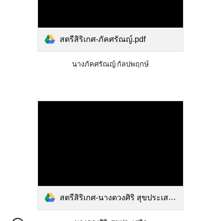
สตรีสิริเกศ-ภัคศรัณญ์.pdf
นางภัคศรัณญ์ กัลปพฤกษ์
สตรีสิริเกศ-นางดวงศิริ สุขประเสริฐ.pdf