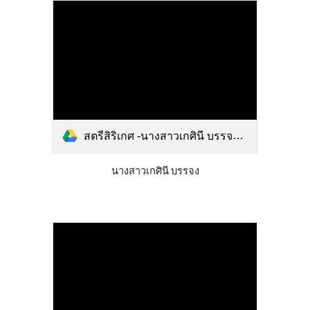
สตรีสิริเกศ -นางสาวเกศินี บรรจง.pdf
นางสาวเกศินี บรรจง