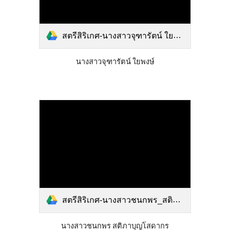
สตรีสิริเกศ-นางสาวจุฑารัตน์ ใยพงษ์ .pdf
นางสาวจุฑารัตน์ ใยพงษ์
สตรีสิริเกศ-นางสาวชนกพร_สติภาบุญโสดากร.pdf
นางสาวชนกพร สติภาบุญโสดากร