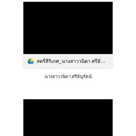
สตรีสิริเกศ_นางสาววนิดา ศรีธัญรัตน์.pdf
นางสาววนิดา ศรีธัญรัตน์