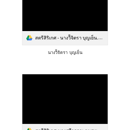
สตรีสิริเกศ - นางวิิจิตรา บุญเย็น.pdf
นางวิิจิตรา บุญเย็น